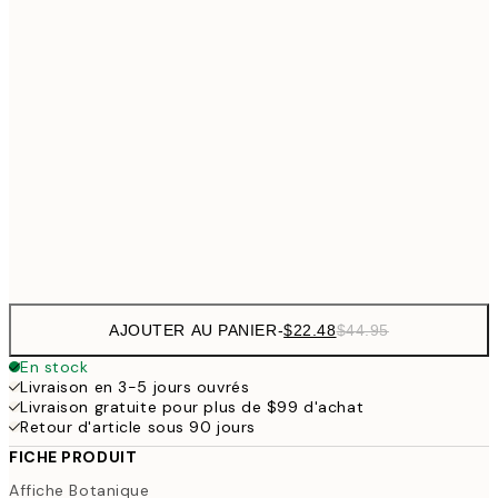
$4
$26
30x40 cm
$5
$48
50x70 cm
$9
$111
100x150 cm
$22
Frame
options
AJOUTER AU PANIER
-
$22.48
$44.95
En stock
Livraison en 3-5 jours ouvrés
Livraison gratuite pour plus de $99 d'achat
Retour d'article sous 90 jours
FICHE PRODUIT
Affiche Botanique