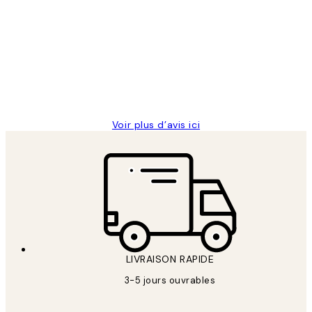
des
Impression que le colis avait été
clients
ouvert.Feuille enveloppant les affiches
abîmées aux extrémités.
4 juin
Edith G
Voir plus d’avis ici
LIVRAISON RAPIDE
3-5 jours ouvrables