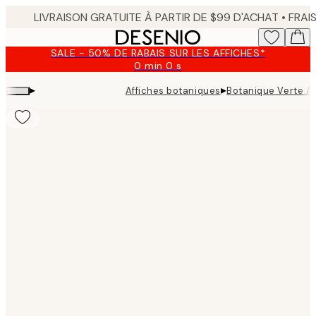
Skip
to
main
SALE - 50% DE RABAIS SUR LES AFFICHES*
content.
0 min
0 s
Valable
jusqu'au
▸
▸
Affiches botaniques
Botanique Verte Af
:
2026-
08-
09
Product