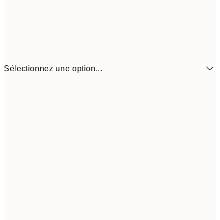
Sélectionnez une option...
$22
21x30 cm