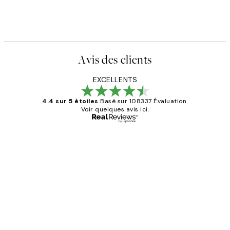
Avis des clients
EXCELLENTS
4.4 sur 5 étoiles
Basé sur 108337 Évaluation.
Voir quelques avis ici.
Acheteur vérifié
Avis
des
Impression que le colis avait été
clients
ouvert.Feuille enveloppant les affiches
abîmées aux extrémités.
4 juin
Edith G