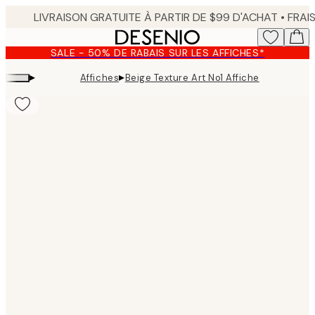
Skip
to
main
SALE - 50% DE RABAIS SUR LES AFFICHES*
content.
▸
▸
Affiches
Beige Texture Art No1 Affiche
Product
images