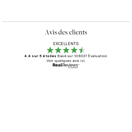
Avis des clients
EXCELLENTS
4.4 sur 5 étoiles
Basé sur 108337 Évaluation.
Voir quelques avis ici.
Acheteur vérifié
Avis
des
Impression que le colis avait été
clients
ouvert.Feuille enveloppant les affiches
abîmées aux extrémités.
4 juin
Edith G