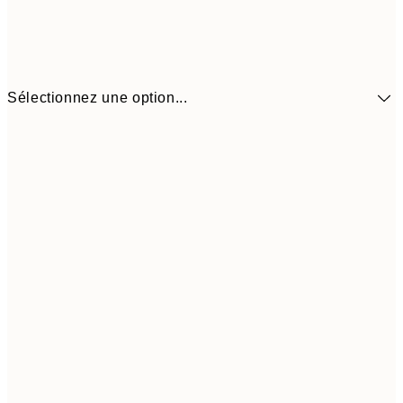
Sélectionnez une option...
$43
30x40 cm
$7