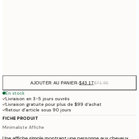
$64
50x70 cm
$82
70x100 cm
$134
100x150 cm
$22
Frame
options
AJOUTER AU PANIER
-
$43.17
$71.95
En stock
Livraison en 3-5 jours ouvrés
Livraison gratuite pour plus de $99 d'achat
Retour d'article sous 90 jours
FICHE PRODUIT
Minimaliste Affiche
Une affiche simple montrant une personne aux cheveux