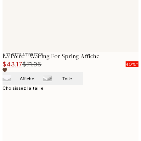
images
ARTISTES VEDETTES
La Poire - Waiting For Spring Affiche
$43.17
$71.95
40%*
Affiche
Toile
Choisissez la taille