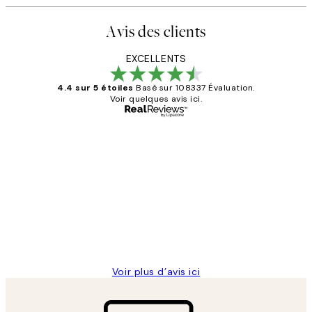
Avis des clients
EXCELLENTS
4.4 sur 5 étoiles
Basé sur 108337 Évaluation.
Voir quelques avis ici.
Acheteur vérifié
Avis
des
Impression que le colis avait été
clients
ouvert.Feuille enveloppant les affiches
abîmées aux extrémités.
4 juin
Edith G
Voir plus d’avis ici