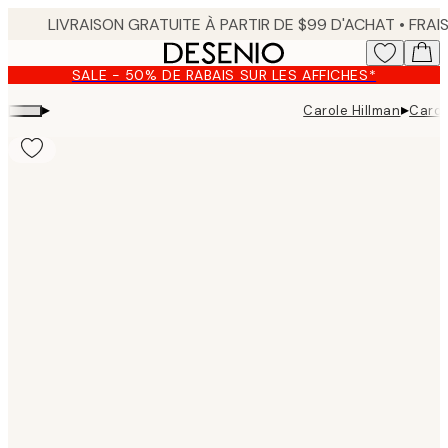
Skip
to
main
SALE - 50% DE RABAIS SUR LES AFFICHES*
content.
▸
▸
Carole Hillman
Carol
Product
images