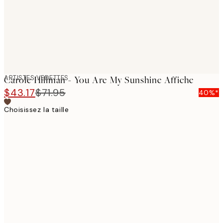
ARTISTES VEDETTES
Carole Hillman - You Are My Sunshine Affiche
$43.17
$71.95
40%*
Choisissez la taille