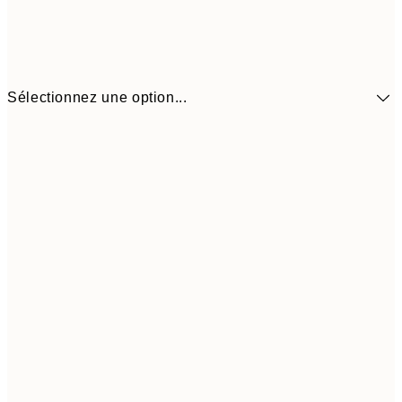
Sélectionnez une option...
$35
30x40 cm
$7