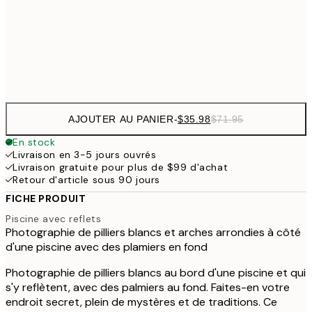
$53
50x70 cm
Frame
options
AJOUTER AU PANIER
-
$35.98
$71.95
En stock
Livraison en 3-5 jours ouvrés
Livraison gratuite pour plus de $99 d'achat
Retour d'article sous 90 jours
FICHE PRODUIT
Piscine avec reflets
Photographie de pilliers blancs et arches arrondies à côté
d'une piscine avec des plamiers en fond
Photographie de pilliers blancs au bord d'une piscine et qui
s'y reflètent, avec des palmiers au fond. Faites-en votre
endroit secret, plein de mystères et de traditions. Ce