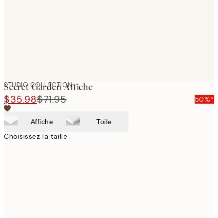
images
STUDIO COLLECTION
Secret Garden Affiche
$35.98
$71.95
50%*
Affiche
Toile
Choisissez la taille