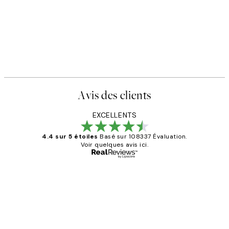
Avis des clients
EXCELLENTS
4.4 sur 5 étoiles
Basé sur 108337 Évaluation.
Voir quelques avis ici.
Acheteur vérifié
Avis
des
Impression que le colis avait été
clients
ouvert.Feuille enveloppant les affiches
abîmées aux extrémités.