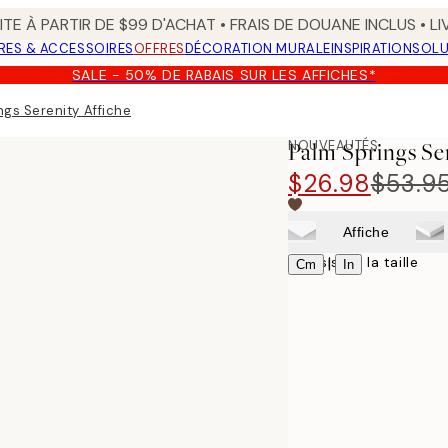
TE À PARTIR DE $99 D'ACHAT • FRAIS DE DOUANE INCLUS • L
RES & ACCESSOIRES
OFFRES
DÉCORATION MURALE
INSPIRATION
SOLU
SALE - 50% DE RABAIS SUR LES AFFICHES*
ngs Serenity Affiche
NOUVEAUTÉS
Palm Springs Se
$26.98
$53.9
Affiche
Choisissez la taille
|
Cm
In