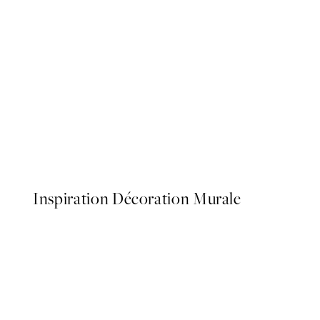
50%*
Vintage Mackerel Affiche
À partir de $6.98
$13.95
Inspiration Décoration Murale