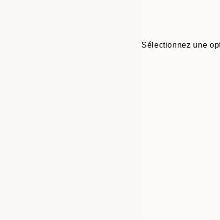
Sélectionnez une opt
Frame
30x40 cm
options
50x70 cm