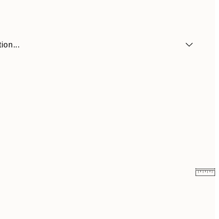
ion...
$26.98
$53.95
$48.98