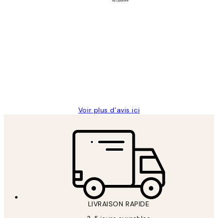
Acheteur vérifié
Avis
des
Impression que le colis avait été
clients
ouvert.Feuille enveloppant les affiches
abîmées aux extrémités.
4 juin
Edith G
Voir plus d’avis ici
LIVRAISON RAPIDE