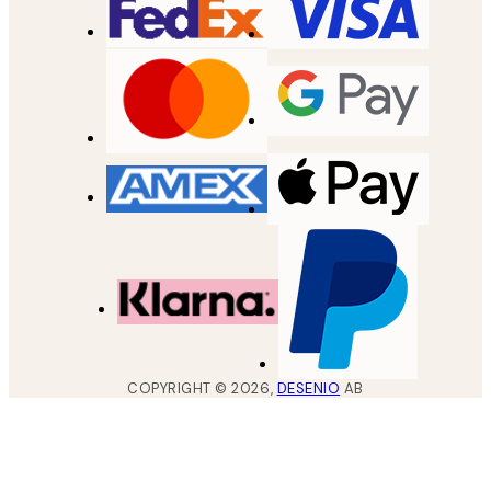
COPYRIGHT ©
2026
,
DESENIO
AB