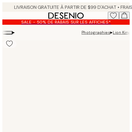
Skip
to
main
SALE - 50% DE RABAIS SUR LES AFFICHES*
content.
▸
▸
Photographies
Lion King
Product
images