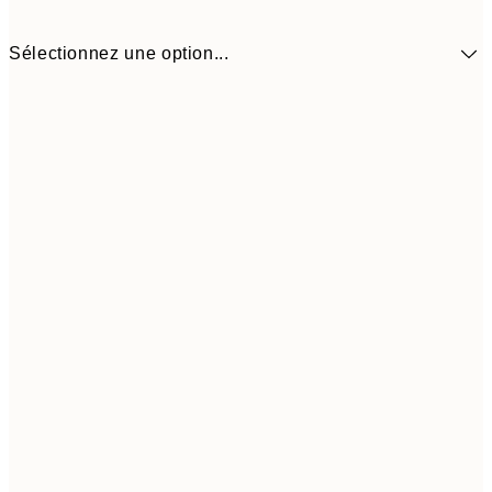
Sélectionnez une option...
$26
30x40 cm
$5
Frame