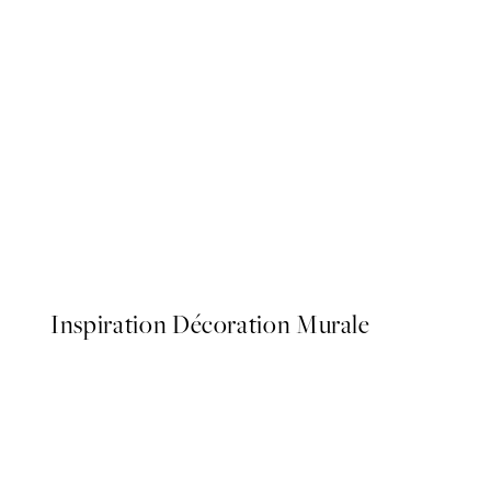
50%*
Racket Duo Affiche
À partir de $26.98
$53.95
Inspiration Décoration Murale