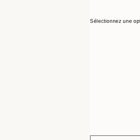
Sélectionnez une opt
Frame
30x40 cm
options
50x70 cm