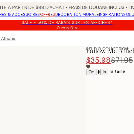
TE À PARTIR DE $99 D'ACHAT • FRAIS DE DOUANE INCLUS • L
RES & ACCESSOIRES
OFFRES
DÉCORATION MURALE
INSPIRATION
SOLU
SALE - 50% DE RABAIS SUR LES AFFICHES*
0 min
0 s
Valable
jusqu'au
 Affiche
:
2026-
STUDIO COLLECTION
Follow Me Affic
08-
09
$35.98
$71.95
Choisissez la taille
|
Cm
In