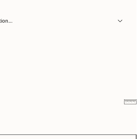
ion...
$35.98
$71.95
$53.50
$107