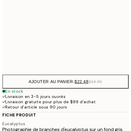
$26
30x40 cm
$5
$48
50x70 cm
$9
$62
70x100 cm
Frame
options
AJOUTER AU PANIER
-
$22.48
$44.95
En stock
Livraison en 3-5 jours ouvrés
Livraison gratuite pour plus de $99 d'achat
Retour d'article sous 90 jours
FICHE PRODUIT
Eucalyptus
Photographie de branches d'eucalyptus sur un fond gris