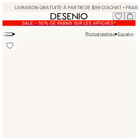
Skip
to
main
SALE - 50% DE RABAIS SUR LES AFFICHES*
content.
▸
▸
Photographies
Eucalyptu
Product
images