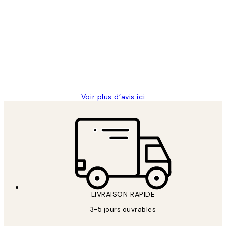
Avis
des
Impression que le colis avait été
clients
ouvert.Feuille enveloppant les affiches
abîmées aux extrémités.
4 juin
Edith G
Voir plus d’avis ici
LIVRAISON RAPIDE
3-5 jours ouvrables