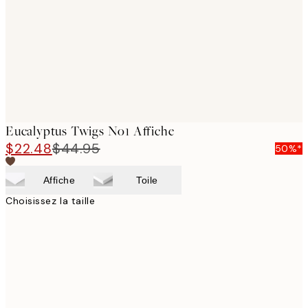
Eucalyptus Twigs No1 Affiche
$22.48
$44.95
50%*
Affiche
Toile
Choisissez la taille