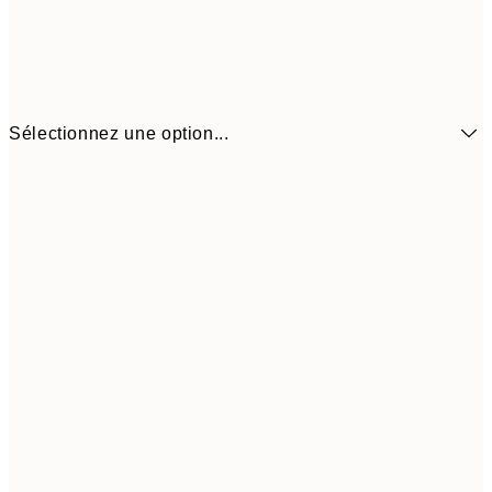
Sélectionnez une option...
$22
21x30 cm
$4