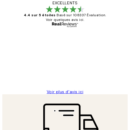
EXCELLENTS
4.4 sur 5 étoiles
Basé sur 108337 Évaluation.
Voir quelques avis ici.
Acheteur vérifié
Avis
des
Impression que le colis avait été
clients
ouvert.Feuille enveloppant les affiches
abîmées aux extrémités.
4 juin
Edith G
Voir plus d’avis ici