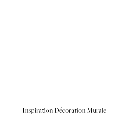
50%*
 Affiche
No Place Like Home Affiche
À partir de $6.98
$13.95
Inspiration Décoration Murale