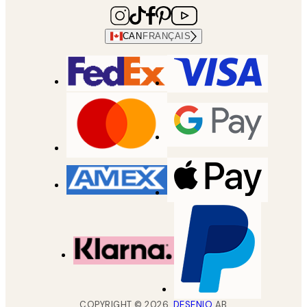
CAN
FRANÇAIS
COPYRIGHT ©
2026
,
DESENIO
AB