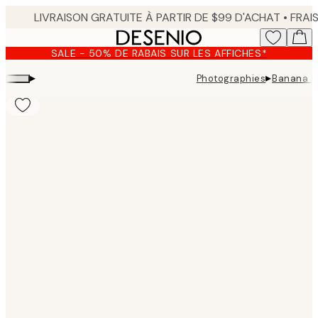
Skip
to
main
SALE - 50% DE RABAIS SUR LES AFFICHES*
content.
▸
▸
Photographies
Banana Le
Product
images