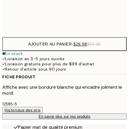
$9
Frame
options
AJOUTER AU PANIER
-
$26.98
$53.95
En stock
Livraison en 3-5 jours ouvrés
Livraison gratuite pour plus de $99 d'achat
Retour d'article sous 90 jours
FICHE PRODUIT
Affiche avec une bordure blanche qui encadre joliment le
motif.
12585-5
Historique des prix
En savoir plus sur nos produits
Papier mat de qualité premium