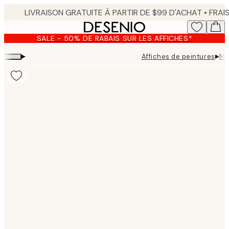
Skip
to
main
SALE - 50% DE RABAIS SUR LES AFFICHES*
content.
▸
▸
Affiches de peintures
Me
Product
images