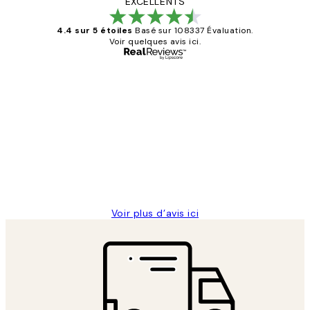
EXCELLENTS
4.4 sur 5 étoiles
Basé sur 108337 Évaluation.
Voir quelques avis ici.
Acheteur vérifié
Avis
des
Impression que le colis avait été
clients
ouvert.Feuille enveloppant les affiches
abîmées aux extrémités.
4 juin
Edith G
Voir plus d’avis ici