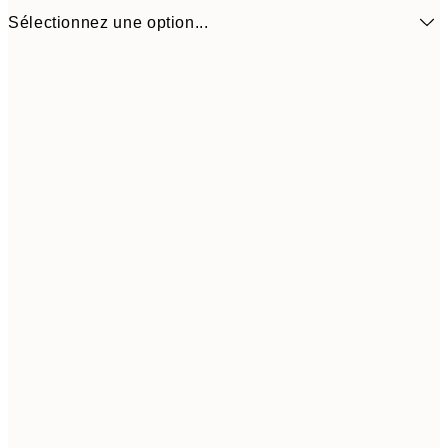
Sélectionnez une option...
$44
50x50 cm
$8
Frame
options