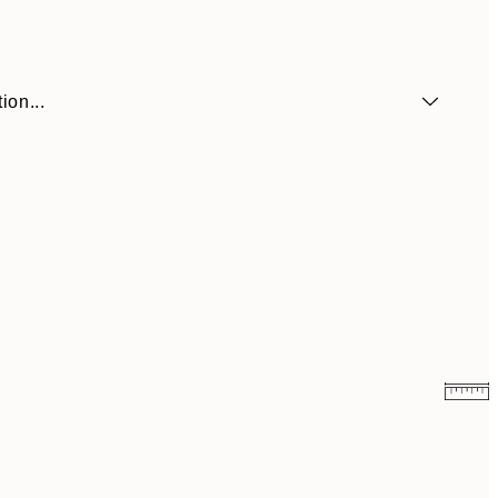
ion...
$10.78
$53.95
$19.64