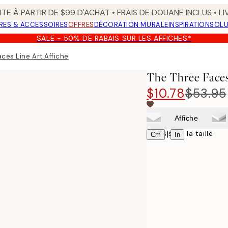
TE À PARTIR DE $99 D'ACHAT • FRAIS DE DOUANE INCLUS • L
RES & ACCESSOIRES
OFFRES
DÉCORATION MURALE
INSPIRATION
SOLU
SALE - 50% DE RABAIS SUR LES AFFICHES*
ces Line Art Affiche
The Three Faces
$10.78
$53.95
Affiche
Choisissez la taille
|
Cm
In