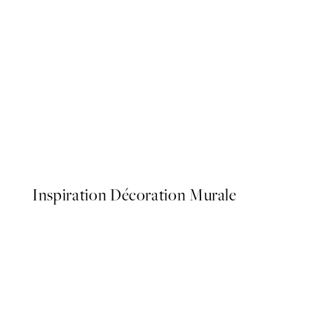
50%*
Surf In Style Affiche
À partir de $26.98
$53.95
Inspiration Décoration Murale