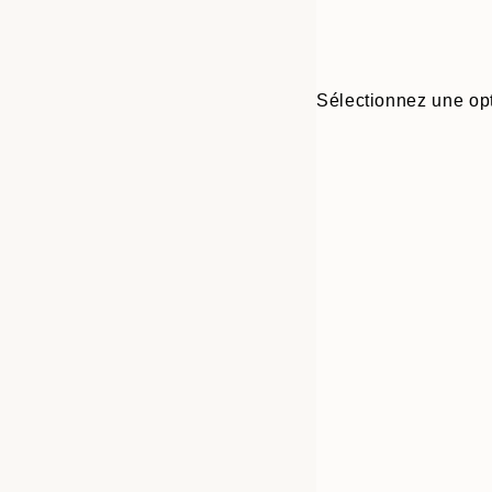
Sélectionnez une opt
Frame
30x40 cm
options
50x70 cm