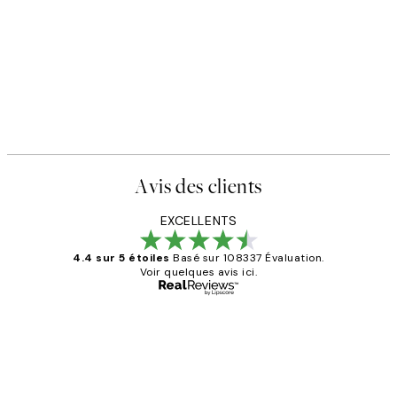
Avis des clients
EXCELLENTS
4.4 sur 5 étoiles
Basé sur 108337 Évaluation.
Voir quelques avis ici.
Acheteur vérifié
Avis
des
Impression que le colis avait été
clients
ouvert.Feuille enveloppant les affiches