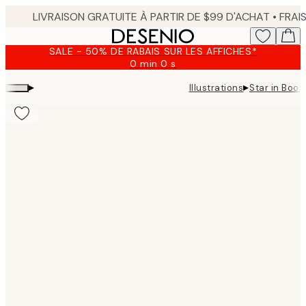
Skip
to
main
SALE - 50% DE RABAIS SUR LES AFFICHES*
content.
0 min
0 s
Valable
jusqu'au
▸
▸
Illustrations
Star in Boot
:
2026-
08-
09
Product