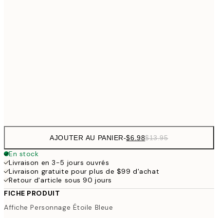
$26
30x40 cm
$5
$48
50x70 cm
$9
$111
100x150 cm
$22
Frame
options
AJOUTER AU PANIER
-
$6.98
$13.95
En stock
Livraison en 3-5 jours ouvrés
Livraison gratuite pour plus de $99 d'achat
Retour d'article sous 90 jours
FICHE PRODUIT
Affiche Personnage Étoile Bleue