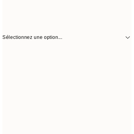
Sélectionnez une option...
$6
13x18 cm
$1