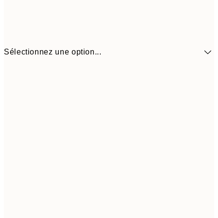
Sélectionnez une option...
$35
30x40 cm
$7