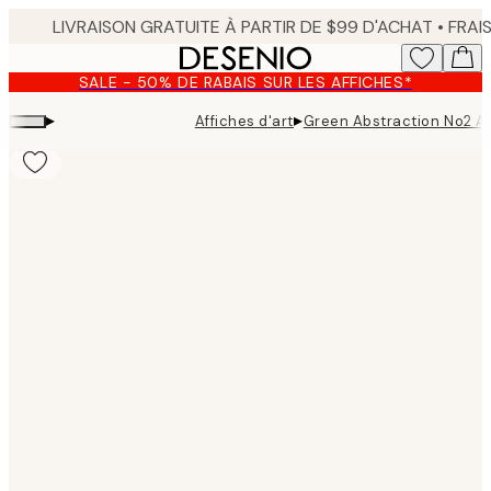
Skip
to
main
SALE - 50% DE RABAIS SUR LES AFFICHES*
content.
▸
▸
Affiches d'art
Green Abstraction No2 Af
Product
images