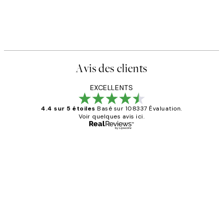
Avis des clients
EXCELLENTS
4.4 sur 5 étoiles
Basé sur 108337 Évaluation.
Voir quelques avis ici.
Acheteur vérifié
Avis
des
Impression que le colis avait été
clients
ouvert.Feuille enveloppant les affiches
abîmées aux extrémités.
4 juin
Edith G