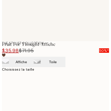
images
THE STYLIST COLLECTION
Fruit For Thought Affiche
$35.98
$71.95
50%*
Affiche
Toile
Choisissez la taille