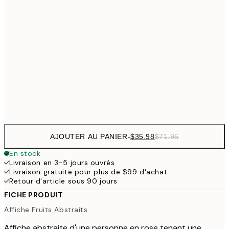
$44
40x50 cm
$8
$53
50x70 cm
70x100 cm
Frame
options
AJOUTER AU PANIER
-
$35.98
$71.95
En stock
Livraison en 3-5 jours ouvrés
Livraison gratuite pour plus de $99 d'achat
Retour d'article sous 90 jours
FICHE PRODUIT
Affiche Fruits Abstraits
Affiche abstraite d'une personne en rose tenant une