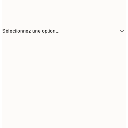
Sélectionnez une option...
$35
30x40 cm
$7