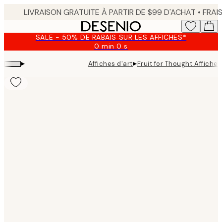
Skip
to
main
SALE - 50% DE RABAIS SUR LES AFFICHES*
content.
0 min
0 s
Valable
jusqu'au
▸
▸
Affiches d'art
Fruit for Thought Affiche
:
2026-
08-
09
Product