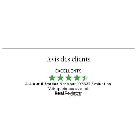
Avis des clients
EXCELLENTS
4.4 sur 5 étoiles
Basé sur 108337 Évaluation.
Voir quelques avis ici.
Acheteur vérifié
Avis
des
Impression que le colis avait été
clients
ouvert.Feuille enveloppant les affiches
abîmées aux extrémités.