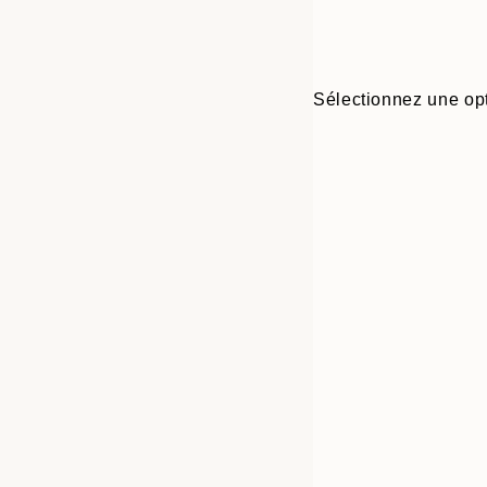
Sélectionnez une opt
Frame
50x70 cm
options