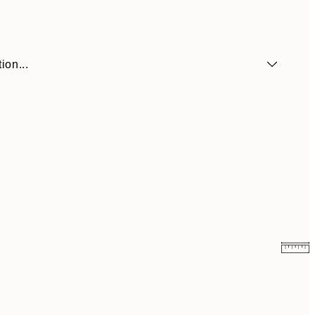
ion...
$19.64
$97.95