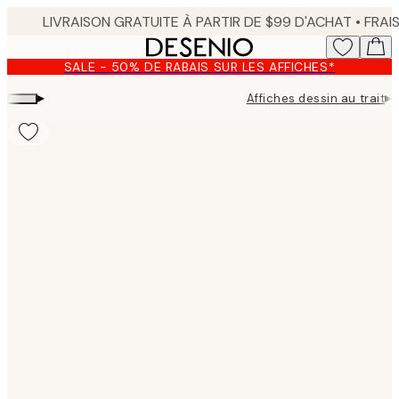
Skip
to
main
SALE - 50% DE RABAIS SUR LES AFFICHES*
content.
▸
▸
Affiches dessin au trait
Product
images