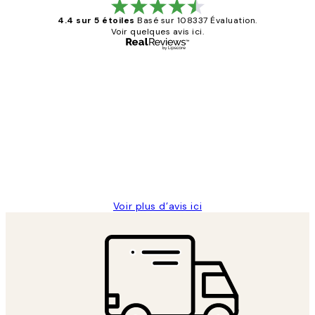
4.4 sur 5 étoiles
Basé sur 108337 Évaluation.
Voir quelques avis ici.
Acheteur vérifié
Avis
des
Impression que le colis avait été
clients
ouvert.Feuille enveloppant les affiches
abîmées aux extrémités.
4 juin
Edith G
Voir plus d’avis ici