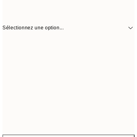
Sélectionnez une option...
$26
30x40 cm
$5