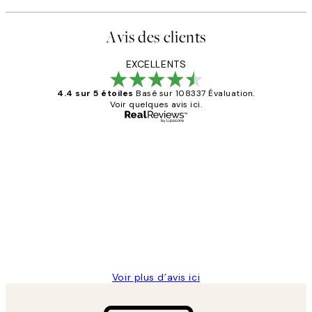
Avis des clients
EXCELLENTS
4.4 sur 5 étoiles
Basé sur 108337 Évaluation.
Voir quelques avis ici.
Acheteur vérifié
Avis
des
Impression que le colis avait été
clients
ouvert.Feuille enveloppant les affiches
abîmées aux extrémités.
4 juin
Edith G
Voir plus d’avis ici