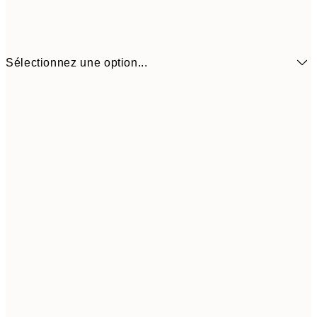
Sélectionnez une option...
$19
50x70 cm
$9