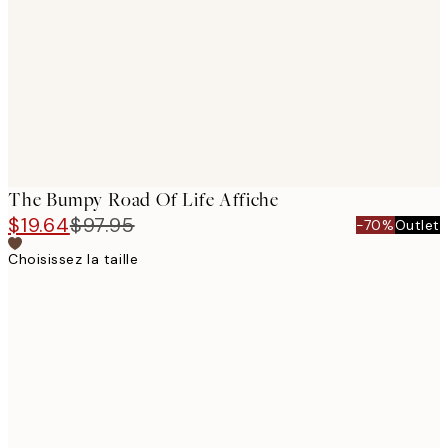
images
The Bumpy Road Of Life Affiche
$19.64
$97.95
-70%
Outlet
Choisissez la taille