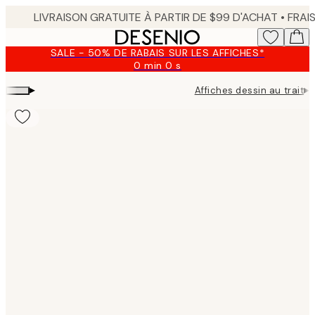
Skip
to
main
SALE - 50% DE RABAIS SUR LES AFFICHES*
content.
0 min
0 s
Valable
jusqu'au
▸
▸
Affiches dessin au trait
T
:
2026-
08-
09
Product