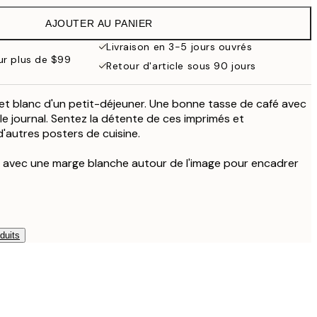
$53.95
AJOUTER AU PANIER
$48.98
$97.95
Livraison en 3-5 jours ouvrés
our plus de $99
Retour d'article sous 90 jours
et blanc d'un petit-déjeuner. Une bonne tasse de café avec
 le journal. Sentez la détente de ces imprimés et
d'autres posters de cuisine.
é avec une marge blanche autour de l'image pour encadrer
duits