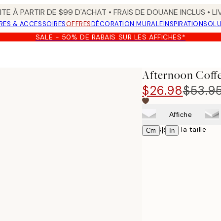
TE À PARTIR DE $99 D'ACHAT • FRAIS DE DOUANE INCLUS • L
RES & ACCESSOIRES
OFFRES
DÉCORATION MURALE
INSPIRATION
SOLU
SALE - 50% DE RABAIS SUR LES AFFICHES*
Afternoon Coffe
$26.98
$53.9
Affiche
Choisissez la taille
|
Cm
In