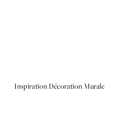
50%*
Slow Morning Affiche
À partir de $26.98
$53.95
Inspiration Décoration Murale