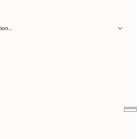
ion...
$22.48
$44.95
$26.98