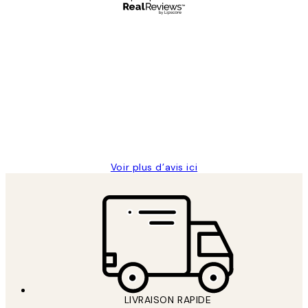
Acheteur vérifié
Avis
des
Impression que le colis avait été
clients
ouvert.Feuille enveloppant les affiches
abîmées aux extrémités.
4 juin
Edith G
Voir plus d’avis ici
LIVRAISON RAPIDE