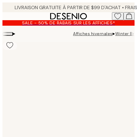
Skip
to
main
SALE - 50% DE RABAIS SUR LES AFFICHES*
content.
▸
▸
Affiches hivernales
Winter Bra
Product
images