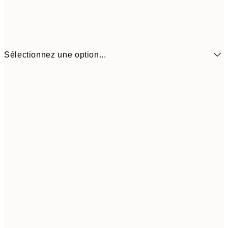
Sélectionnez une option...
$6
13x18 cm
$1