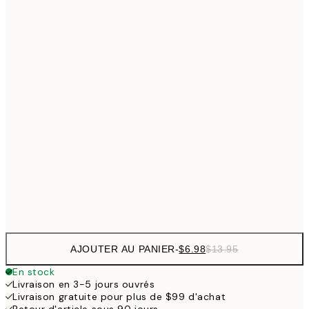
$26
21x30 cm
$5
$35
30x40 cm
$7
$44
40x50 cm
$8
$53
50x70 cm
70x100 cm
Frame
options
AJOUTER AU PANIER
-
$6.98
$13.95
En stock
Livraison en 3-5 jours ouvrés
Livraison gratuite pour plus de $99 d'achat