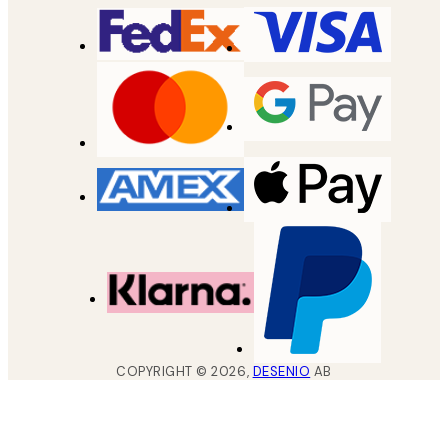
COPYRIGHT ©
2026
,
DESENIO
AB