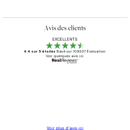
Avis des clients
EXCELLENTS
4.4 sur 5 étoiles
Basé sur 108337 Évaluation.
Voir quelques avis ici.
Acheteur vérifié
Avis
des
Impression que le colis avait été
clients
ouvert.Feuille enveloppant les affiches
abîmées aux extrémités.
4 juin
Edith G
Voir plus d’avis ici