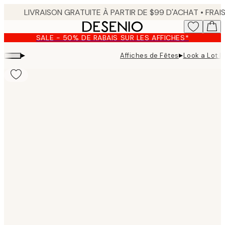
Skip
to
main
SALE - 50% DE RABAIS SUR LES AFFICHES*
content.
▸
▸
Affiches de Fêtes
Look a Lot L
Product
images