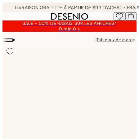
Skip
to
main
SALE - 50% DE RABAIS SUR LES AFFICHES*
content.
0 min
0 s
Valable
jusqu'au
▸
Tableaux de montag
:
2026-
08-
09
Product
images