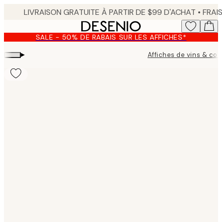
Skip
to
main
SALE - 50% DE RABAIS SUR LES AFFICHES*
content.
▸
Affiches de vins & coc
Product
images