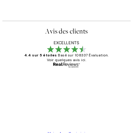
Avis des clients
EXCELLENTS
4.4 sur 5 étoiles
Basé sur 108337 Évaluation.
Voir quelques avis ici.
Acheteur vérifié
Avis
des
Impression que le colis avait été
clients
ouvert.Feuille enveloppant les affiches
abîmées aux extrémités.
4 juin
Edith G