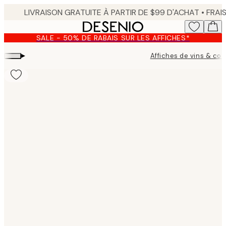
Skip
to
main
SALE - 50% DE RABAIS SUR LES AFFICHES*
content.
▸
Affiches de vins & coc
Product
images