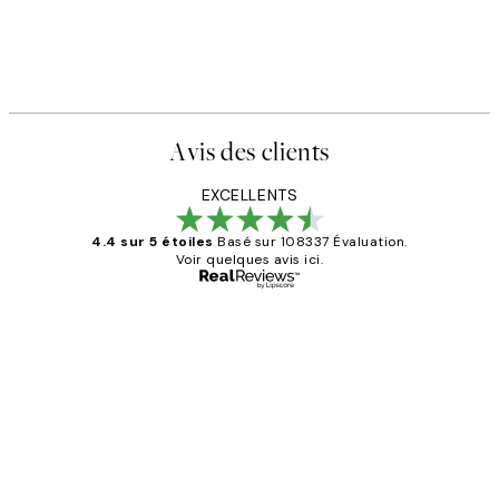
Avis des clients
EXCELLENTS
4.4 sur 5 étoiles
Basé sur 108337 Évaluation.
Voir quelques avis ici.
Acheteur vérifié
Avis
des
Impression que le colis avait été
clients
ouvert.Feuille enveloppant les affiches
abîmées aux extrémités.
4 juin
Edith G