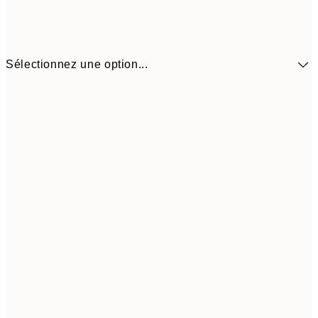
Sélectionnez une option...
$35
30x40 cm
$7