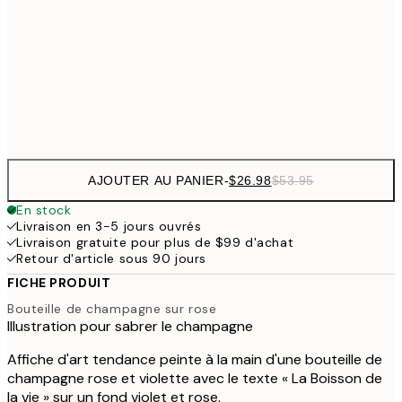
$5
$48
50x70 cm
$9
Frame
options
AJOUTER AU PANIER
-
$26.98
$53.95
En stock
Livraison en 3-5 jours ouvrés
Livraison gratuite pour plus de $99 d'achat
Retour d'article sous 90 jours
FICHE PRODUIT
Bouteille de champagne sur rose
Illustration pour sabrer le champagne
Affiche d'art tendance peinte à la main d'une bouteille de
champagne rose et violette avec le texte « La Boisson de
la vie » sur un fond violet et rose.