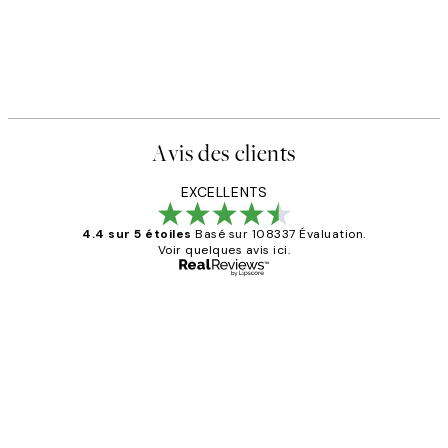
Avis des clients
EXCELLENTS
4.4 sur 5 étoiles
Basé sur 108337 Évaluation.
Voir quelques avis ici.
Acheteur vérifié
Avis
des
Impression que le colis avait été
clients
ouvert.Feuille enveloppant les affiches
abîmées aux extrémités.
4 juin