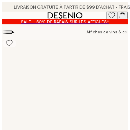
Skip
to
main
SALE - 50% DE RABAIS SUR LES AFFICHES*
content.
▸
Affiches de vins & coc
Product
images