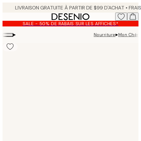
Skip
to
main
SALE - 50% DE RABAIS SUR LES AFFICHES*
content.
▸
▸
Nourriture
Mon Chéri 
Product
images