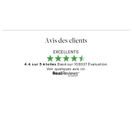
Avis des clients
EXCELLENTS
4.4 sur 5 étoiles
Basé sur 108337 Évaluation.
Voir quelques avis ici.
Acheteur vérifié
Avis
des
Impression que le colis avait été
clients
ouvert.Feuille enveloppant les affiches
abîmées aux extrémités.
4 juin
Edith G