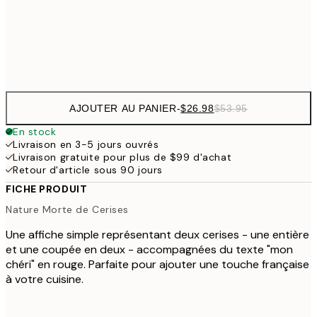
$9
Frame
options
AJOUTER AU PANIER
-
$26.98
$53.95
En stock
Livraison en 3-5 jours ouvrés
Livraison gratuite pour plus de $99 d'achat
Retour d'article sous 90 jours
FICHE PRODUIT
Nature Morte de Cerises
Une affiche simple représentant deux cerises - une entière
et une coupée en deux - accompagnées du texte "mon
chéri" en rouge. Parfaite pour ajouter une touche française
à votre cuisine.