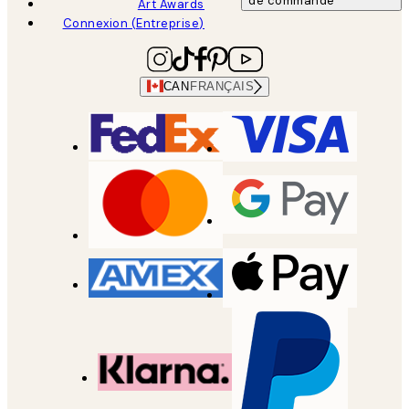
de commande
Art Awards
Connexion (Entreprise)
CAN
FRANÇAIS