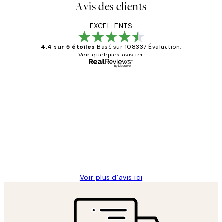
Avis des clients
EXCELLENTS
4.4 sur 5 étoiles
Basé sur 108337 Évaluation.
Voir quelques avis ici.
Acheteur vérifié
Avis
des
Impression que le colis avait été
clients
ouvert.Feuille enveloppant les affiches
abîmées aux extrémités.
4 juin
Edith G
Voir plus d’avis ici