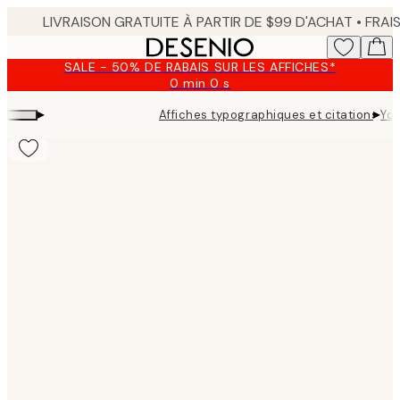
Skip
to
main
SALE - 50% DE RABAIS SUR LES AFFICHES*
content.
0 min
0 s
Valable
jusqu'au
▸
▸
Affiches typographiques et citations
You
:
2026-
08-
09
Product