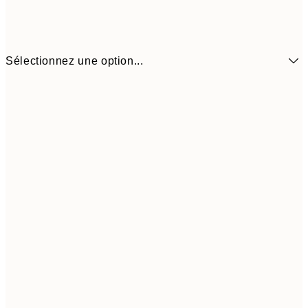
Sélectionnez une option...
$48
50x70 cm
$9