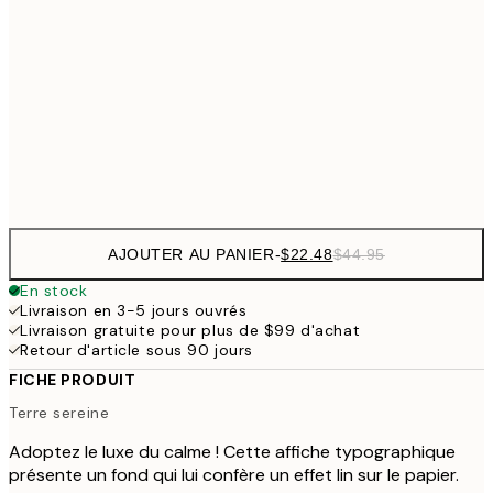
$26
30x40 cm
$5
$35
40x50 cm
$7
Frame
options
AJOUTER AU PANIER
-
$22.48
$44.95
En stock
Livraison en 3-5 jours ouvrés
Livraison gratuite pour plus de $99 d'achat
Retour d'article sous 90 jours
FICHE PRODUIT
Terre sereine
Adoptez le luxe du calme ! Cette affiche typographique
présente un fond qui lui confère un effet lin sur le papier.