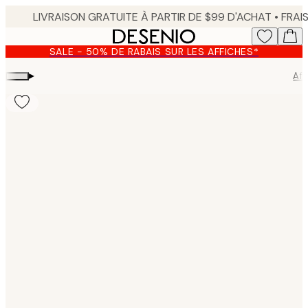
Skip
to
main
SALE - 50% DE RABAIS SUR LES AFFICHES*
content.
▸
Aff
Product
images