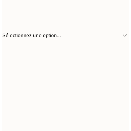
Sélectionnez une option...
$22
21x30 cm
$4