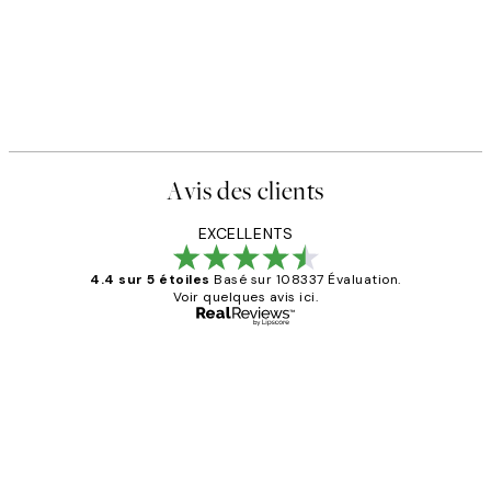
Avis des clients
EXCELLENTS
4.4 sur 5 étoiles
Basé sur 108337 Évaluation.
Voir quelques avis ici.
Acheteur vérifié
Avis
des
Impression que le colis avait été
clients
ouvert.Feuille enveloppant les affiches
abîmées aux extrémités.