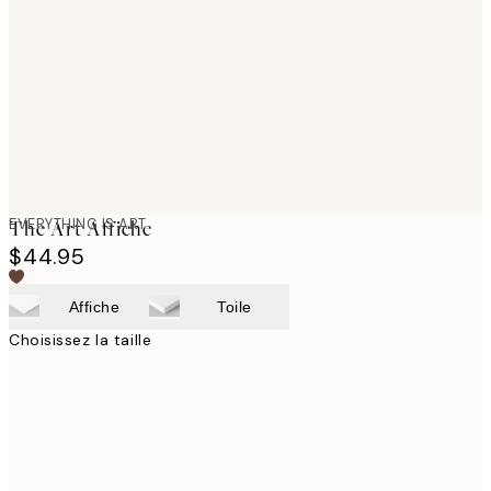
images
EVERYTHING IS ART
The Art Affiche
$44.95
Affiche
Toile
Choisissez la taille