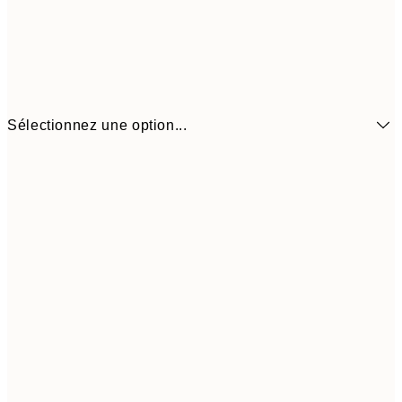
Sélectionnez une option...
21x30 cm
$44