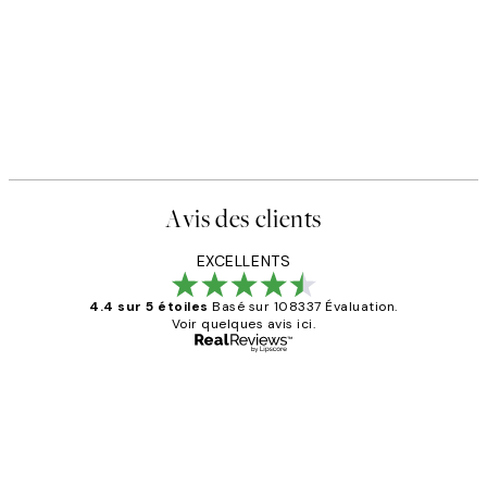
Avis des clients
EXCELLENTS
4.4 sur 5 étoiles
Basé sur 108337 Évaluation.
Voir quelques avis ici.
Acheteur vérifié
Avis
des
Impression que le colis avait été
clients
ouvert.Feuille enveloppant les affiches
abîmées aux extrémités.