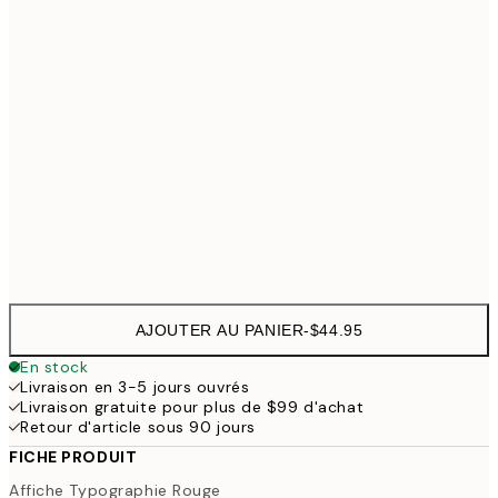
30x40 cm
$53
50x70 cm
$97
100x150 cm
$223
Frame
options
AJOUTER AU PANIER
-
$44.95
En stock
Livraison en 3-5 jours ouvrés
Livraison gratuite pour plus de $99 d'achat
Retour d'article sous 90 jours
FICHE PRODUIT
Affiche Typographie Rouge