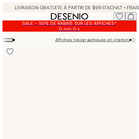
Skip
to
main
SALE - 50% DE RABAIS SUR LES AFFICHES*
content.
0 min
0 s
Valable
jusqu'au
▸
▸
Affiches typographiques et citations
The
:
2026-
08-
09
Product