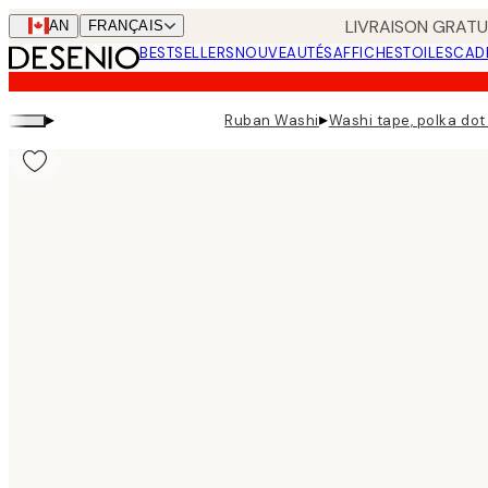
Skip
LIVRAISON GRATUI
CAN
FRANÇAIS
to
BESTSELLERS
NOUVEAUTÉS
AFFICHES
TOILES
CAD
main
content.
▸
▸
Ruban Washi
Washi tape, polka dot