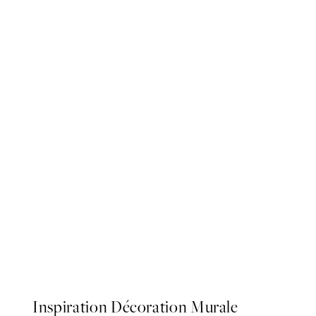
Beneath the Cliffs Affiche
À partir de $53.95
Inspiration Décoration Murale