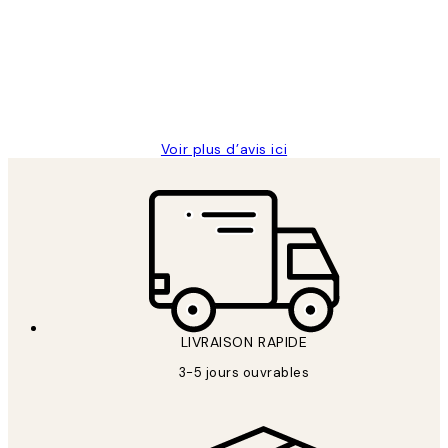
Impression que le colis avait été
clients
ouvert.Feuille enveloppant les affiches
abîmées aux extrémités.
4 juin
Edith G
Voir plus d’avis ici
LIVRAISON RAPIDE
3-5 jours ouvrables