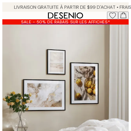
Skip
to
main
SALE - 50% DE RABAIS SUR LES AFFICHES*
content.