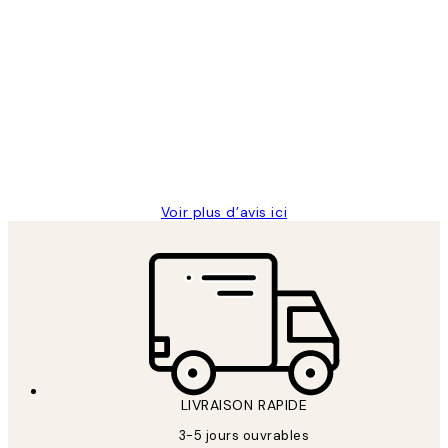
Acheteur vérifié
Avis
des
Impression que le colis avait été
clients
ouvert.Feuille enveloppant les affiches
abîmées aux extrémités.
4 juin
Edith G
Voir plus d’avis ici
LIVRAISON RAPIDE
3-5 jours ouvrables