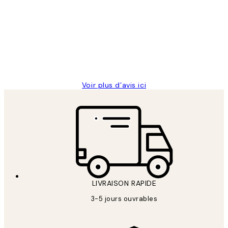
des
Impression que le colis avait été
clients
ouvert.Feuille enveloppant les affiches
abîmées aux extrémités.
4 juin
Edith G
Voir plus d’avis ici
LIVRAISON RAPIDE
3-5 jours ouvrables