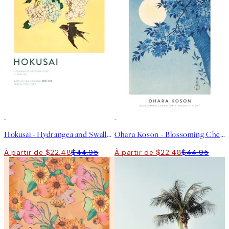
50%*
50%*
Hokusai - Hydrangea and Swallow Affiche
Ohara Koson - Blossoming Cherry on a Moonlit Night Affiche
À partir de $22.48
$44.95
À partir de $22.48
$44.95