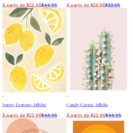
À partir de $22.48
$44.95
À partir de $26.98
$53.95
50%*
50%*
Sunny Lemons Affiche
Candy Cactus Affiche
À partir de $22.48
$44.95
À partir de $22.48
$44.95