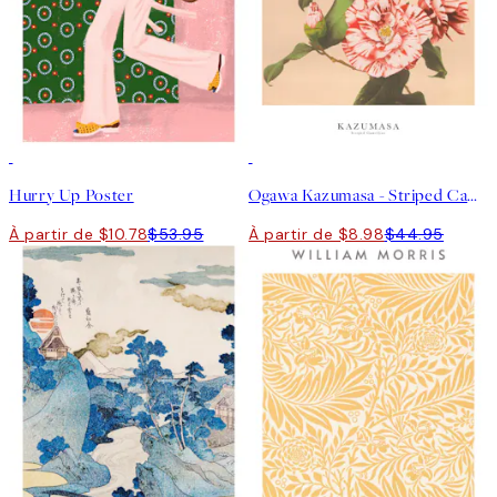
-70%
Outlet
-70%
Outlet
Hurry Up Poster
Ogawa Kazumasa - Striped Camellias Affiche
À partir de $10.78
$53.95
À partir de $8.98
$44.95