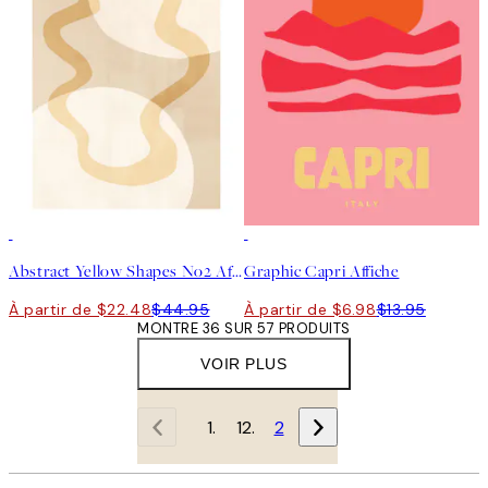
50%*
50%*
Abstract Yellow Shapes No2 Affiche
Graphic Capri Affiche
À partir de $22.48
$44.95
À partir de $6.98
$13.95
MONTRE 36 SUR 57 PRODUITS
VOIR PLUS
1
2