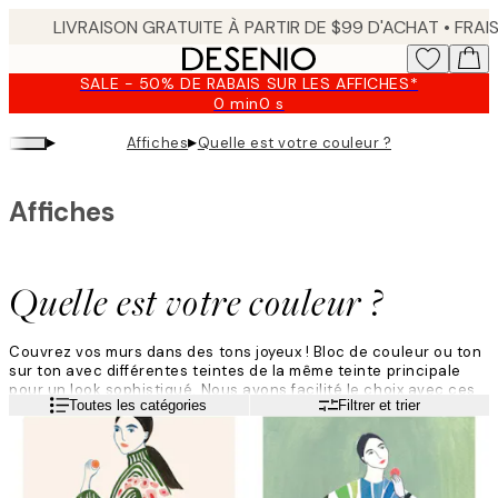
Skip
to
main
SALE - 50% DE RABAIS SUR LES AFFICHES*
content.
0 min
0 s
Valable
jusqu'au
▸
▸
Affiches
Quelle est votre couleur ?
:
2026-
08-
Affiches
09
Quelle est votre couleur ?
Couvrez vos murs dans des tons joyeux ! Bloc de couleur ou ton
sur ton avec différentes teintes de la même teinte principale
pour un look sophistiqué. Nous avons facilité le choix avec ces
Lire la suite
Toutes les catégories
Filtrer et trier
éditions d’art dynamiques !