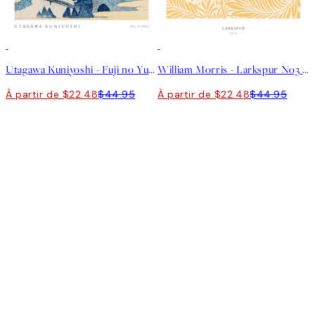
50%*
50%*
Utagawa Kuniyoshi - Fuji no Yukei Affiche
William Morris - Larkspur No3 Affiche
À partir de $22.48
$44.95
À partir de $22.48
$44.95