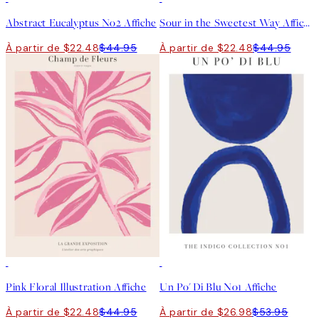
Abstract Eucalyptus No2 Affiche
Sour in the Sweetest Way Affiche
À partir de $22.48
$44.95
À partir de $22.48
$44.95
50%*
50%*
Pink Floral Illustration Affiche
Un Po' Di Blu No1 Affiche
À partir de $22.48
$44.95
À partir de $26.98
$53.95