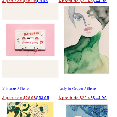
À partir de $35.98
$71.95
À partir de $22.48
$44.95
50%*
50%*
Mixtape Affiche
Lady in Green Affiche
À partir de $26.98
$53.95
À partir de $22.48
$44.95