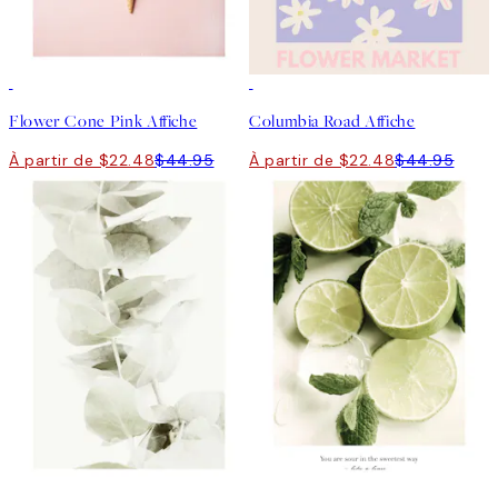
50%*
50%*
Flower Cone Pink Affiche
Columbia Road Affiche
À partir de $22.48
$44.95
À partir de $22.48
$44.95
50%*
50%*