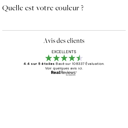
Quelle est votre couleur ?
Avis des clients
EXCELLENTS
4.4 sur 5 étoiles
Basé sur 108337 Évaluation.
Voir quelques avis ici.
Acheteur vérifié
Avis
des
Impression que le colis avait été
clients
ouvert.Feuille enveloppant les affiches
abîmées aux extrémités.
4 juin
Edith G