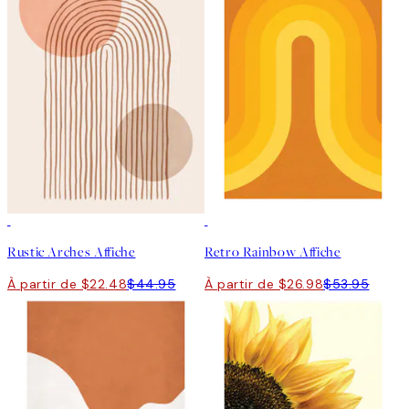
50%*
50%*
Rustic Arches Affiche
Retro Rainbow Affiche
À partir de $22.48
$44.95
À partir de $26.98
$53.95