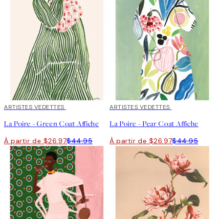
40%*
ARTISTES VEDETTES
40%*
ARTISTES VEDETTES
La Poire - Green Coat Affiche
La Poire - Pear Coat Affiche
À partir de $26.97
$44.95
À partir de $26.97
$44.95