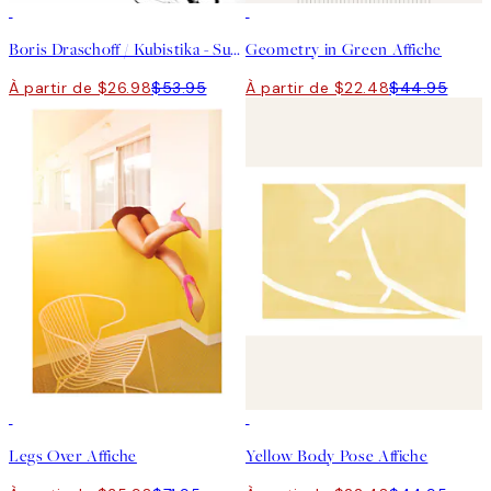
50%*
50%*
Boris Draschoff / Kubistika - Sunshine of My Life Affiche
Geometry in Green Affiche
À partir de $26.98
$53.95
À partir de $22.48
$44.95
50%*
50%*
Legs Over Affiche
Yellow Body Pose Affiche