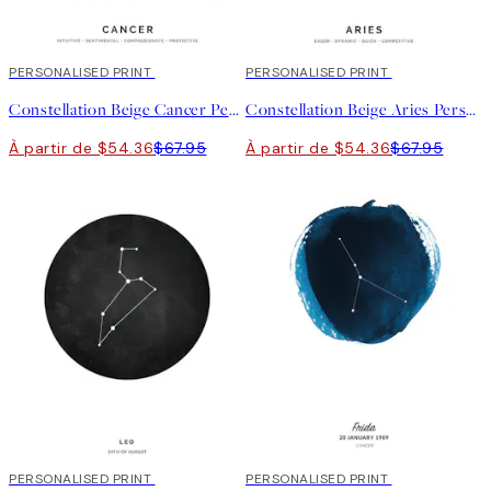
20%*
PERSONALISED PRINT
20%*
PERSONALISED PRINT
Constellation Beige Cancer Personal Affiche
Constellation Beige Aries Personal Affiche
À partir de $54.36
$67.95
À partir de $54.36
$67.95
20%*
PERSONALISED PRINT
20%*
PERSONALISED PRINT