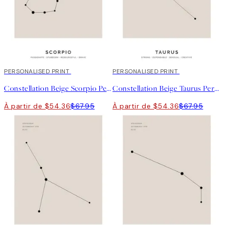
20%*
PERSONALISED PRINT
20%*
PERSONALISED PRINT
Constellation Beige Scorpio Personal Affiche
Constellation Beige Taurus Personal Affiche
À partir de $54.36
$67.95
À partir de $54.36
$67.95