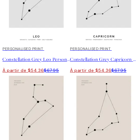
20%*
PERSONALISED PRINT
20%*
PERSONALISED PRINT
Constellation Grey Leo Personal Affiche
Constellation Grey Capricorn Personal Affiche
À partir de $54.36
$67.95
À partir de $54.36
$67.95