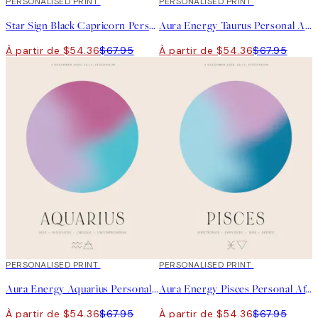
20%*
PERSONALISED PRINT
20%*
PERSONALISED PRINT
Star Sign Black Capricorn Personal Affiche
Aura Energy Taurus Personal Affiche
À partir de $54.36
$67.95
À partir de $54.36
$67.95
20%*
PERSONALISED PRINT
20%*
PERSONALISED PRINT
Aura Energy Aquarius Personal Affiche
Aura Energy Pisces Personal Affiche
À partir de $54.36
$67.95
À partir de $54.36
$67.95