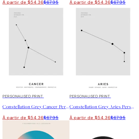
À partir de $54.36
$67.95
À partir de $54.36
$67.95
20%*
PERSONALISED PRINT
20%*
PERSONALISED PRINT
Constellation Grey Cancer Personal Affiche
Constellation Grey Aries Personal Affiche
À partir de $54.36
$67.95
À partir de $54.36
$67.95