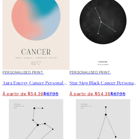
20%*
PERSONALISED PRINT
20%*
PERSONALISED PRINT
Aura Energy Cancer Personal Affiche
Star Sign Black Cancer Personal Affiche
À partir de $54.36
$67.95
À partir de $54.36
$67.95