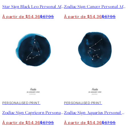
Star Sign Black Leo Personal Affiche
Zodiac Sign Cancer Personal Affiche
À partir de $54.36
$67.95
À partir de $54.36
$67.95
20%*
PERSONALISED PRINT
20%*
PERSONALISED PRINT
Zodiac Sign Capricorn Personal Affiche
Zodiac Sign Aquarius Personal Affiche
À partir de $54.36
$67.95
À partir de $54.36
$67.95