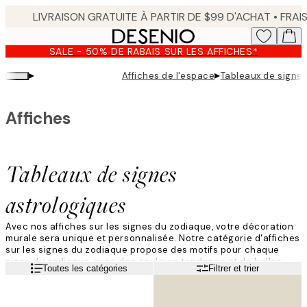
Skip
to
main
SALE - 50% DE RABAIS SUR LES AFFICHES*
content.
▸
▸
Affiches de l'espace
Tableaux de signes
Affiches
Tableaux de signes
astrologiques
Avec nos affiches sur les signes du zodiaque, votre décoration
murale sera unique et personnalisée. Notre catégorie d'affiches
sur les signes du zodiaque propose des motifs pour chaque
signe du zodiaque, avec des couleurs tendance et de belles
Lire la suite
Toutes les catégories
Filtrer et trier
polices. Trouvez une affiche avec votre signe du zodiaque et
ajoutez-la à votre décoration murale ! Un poster avec un signe
du zodiaque est aussi un très beau cadeau d'anniversaire ou de