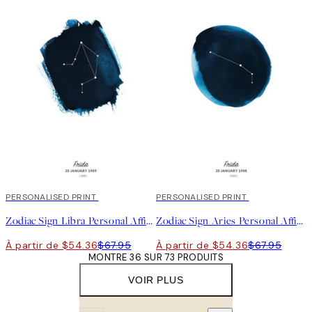
20%*
PERSONALISED PRINT
20%*
PERSONALISED PRINT
Zodiac Sign Libra Personal Affiche
Zodiac Sign Aries Personal Affiche
À partir de $54.36
$67.95
À partir de $54.36
$67.95
MONTRE 36 SUR 73 PRODUITS
VOIR PLUS