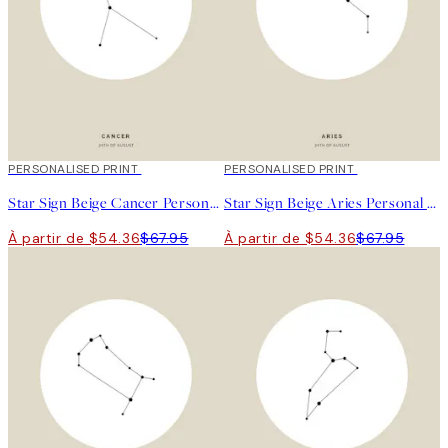
20%*
PERSONALISED PRINT
20%*
PERSONALISED PRINT
Star Sign Beige Cancer Personal Affiche
Star Sign Beige Aries Personal Affiche
À partir de $54.36
$67.95
À partir de $54.36
$67.95