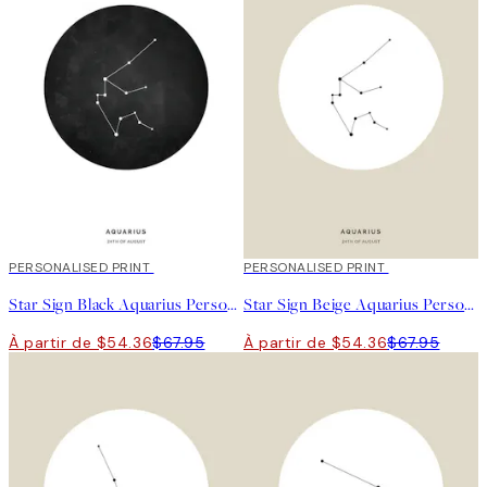
naissance.
20%*
PERSONALISED PRINT
20%*
PERSONALISED PRINT
Star Sign Black Aquarius Personal Affiche
Star Sign Beige Aquarius Personal Affiche
À partir de $54.36
$67.95
À partir de $54.36
$67.95