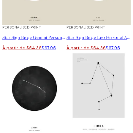
20%*
PERSONALISED PRINT
20%*
PERSONALISED PRINT
Star Sign Beige Gemini Personal Affiche
Star Sign Beige Leo Personal Affiche
À partir de $54.36
$67.95
À partir de $54.36
$67.95