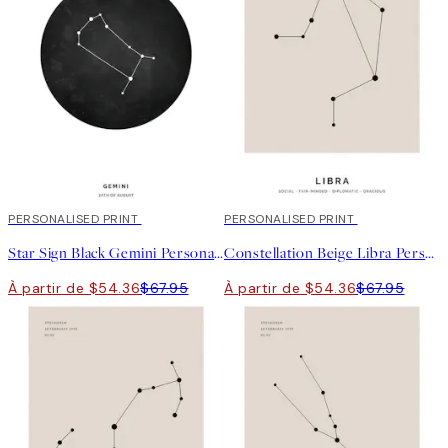
20%*
PERSONALISED PRINT
20%*
PERSONALISED PRINT
Star Sign Black Gemini Personal Affiche
Constellation Beige Libra Personal Affiche
À partir de $54.36
$67.95
À partir de $54.36
$67.95