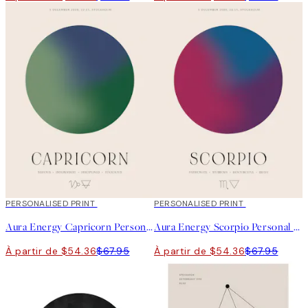
20%*
PERSONALISED PRINT
20%*
PERSONALISED PRINT
Aura Energy Capricorn Personal Affiche
Aura Energy Scorpio Personal Affiche
À partir de $54.36
$67.95
À partir de $54.36
$67.95