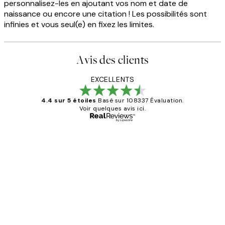
personnalisez-les en ajoutant vos nom et date de
naissance ou encore une citation ! Les possibilités sont
infinies et vous seul(e) en fixez les limites.
Avis des clients
EXCELLENTS
4.4 sur 5 étoiles
Basé sur 108337 Évaluation.
Voir quelques avis ici.
Acheteur vérifié
Avis
des
Impression que le colis avait été
clients
ouvert.Feuille enveloppant les affiches
abîmées aux extrémités.
4 juin
Edith G