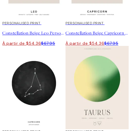
20%*
PERSONALISED PRINT
20%*
PERSONALISED PRINT
Constellation Beige Leo Personal Affiche
Constellation Beige Capricorn Personal Affiche
À partir de $54.36
$67.95
À partir de $54.36
$67.95