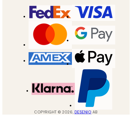
COPYRIGHT ©
2026
,
DESENIO
AB