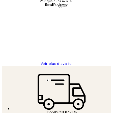
Voir quelques avis ici.
Acheteur vérifié
Avis
des
Impression que le colis avait été
clients
ouvert.Feuille enveloppant les affiches
abîmées aux extrémités.
4 juin
Edith G
Voir plus d’avis ici
LIVRAISON RAPIDE