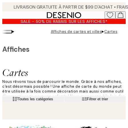
Skip
to
main
SALE - 50% DE RABAIS SUR LES AFFICHES*
content.
▸
▸
Affiches de cartes et villes
Cartes
Affiches
Cartes
Nous rêvons tous de parcourir le monde. Grâce à nos affiches,
c'est désormais possible ! Une affiche de carte du monde peut
être utilisée à la fois comme décoration mais aussi comme outil
d'apprentissage pour vos enfants ! Nous proposons à la fois des
Lire la suite
Toutes les catégories
Filtrer et trier
affiches de cartes du monde au style classique et des affiches
colorées pour enfants !