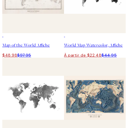
50%*
50%*
Map of the World Affiche
World Map Watercolor, Affiche
$48.98
$97.95
À partir de $22.48
$44.95