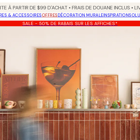
TE À PARTIR DE $99 D'ACHAT • FRAIS DE DOUANE INCLUS • L
RES & ACCESSOIRES
OFFRES
DÉCORATION MURALE
INSPIRATION
SOLU
SALE - 50% DE RABAIS SUR LES AFFICHES*