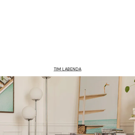
Freshly Picked Affiche
À partir de $44.95
TIM LABENDA