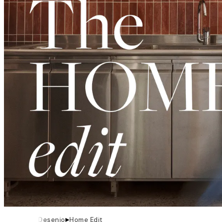
▸
Desenio
Home Edit