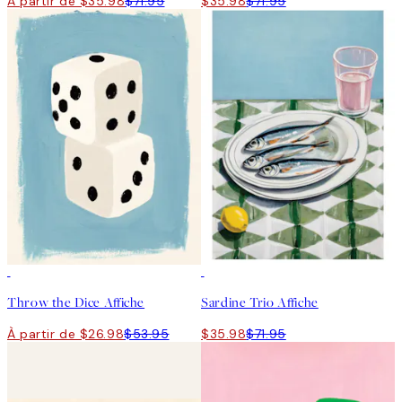
À partir de $35.98
$71.95
$35.98
$71.95
50%*
50%*
Throw the Dice Affiche
Sardine Trio Affiche
À partir de $26.98
$53.95
$35.98
$71.95