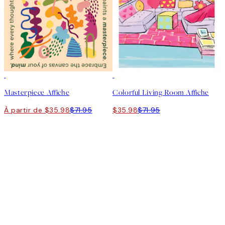
50%*
50%*
Masterpiece Affiche
Colorful Living Room Affiche
À partir de $35.98
$71.95
$35.98
$71.95