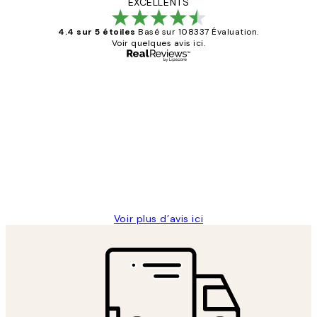
EXCELLENTS
4.4 sur 5 étoiles
Basé sur 108337 Évaluation.
Voir quelques avis ici.
Acheteur vérifié
Avis
des
Impression que le colis avait été
clients
ouvert.Feuille enveloppant les affiches
abîmées aux extrémités.
4 juin
Edith G
Voir plus d’avis ici