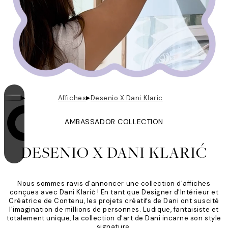
▸
▸
Affiches
Desenio X Dani Klaric
AMBASSADOR COLLECTION
La boucle est activée
DESENIO X DANI KLARIĆ
Nous sommes ravis d'annoncer une collection d'affiches
conçues avec Dani Klarić ! En tant que Designer d'Intérieur et
Créatrice de Contenu, les projets créatifs de Dani ont suscité
l'imagination de millions de personnes. Ludique, fantaisiste et
totalement unique, la collection d'art de Dani incarne son style
signature.​