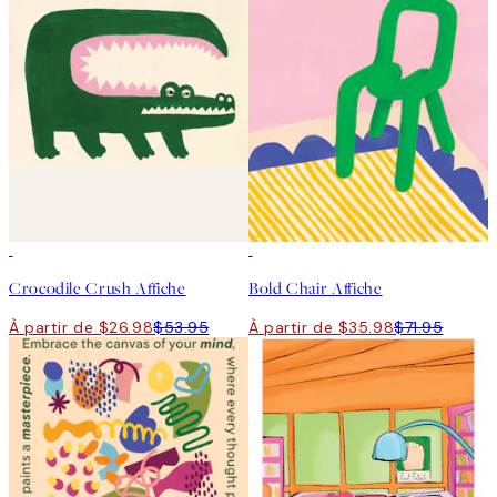
50%*
50%*
Crocodile Crush Affiche
Bold Chair Affiche
À partir de $26.98
$53.95
À partir de $35.98
$71.95